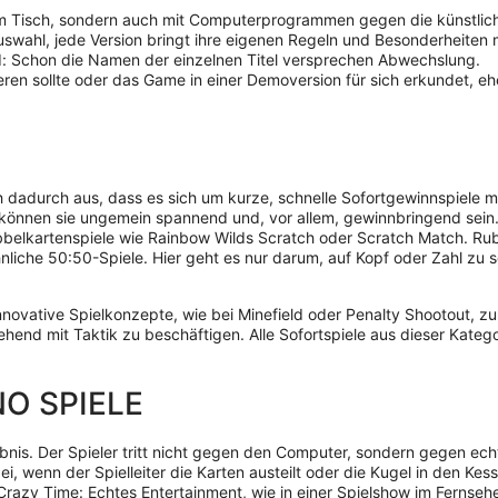
inem Tisch, sondern auch mit Computerprogrammen gegen die künstlic
Auswahl, jede Version bringt ihre eigenen Regeln und Besonderheiten m
: Schon die Namen der einzelnen Titel versprechen Abwechslung.
ieren sollte oder das Game in einer Demoversion für sich erkundet, eh
h dadurch aus, dass es sich um kurze, schnelle Sofortgewinnspiele m
önnen sie ungemein spannend und, vor allem, gewinnbringend sein. H
bbelkartenspiele wie Rainbow Wilds Scratch oder Scratch Match. Rub
nliche 50:50-Spiele. Hier geht es nur darum, auf Kopf oder Zahl z
innovative Spielkonzepte, wie bei Minefield oder Penalty Shootout, zu
ehend mit Taktik zu beschäftigen. Alle Sofortspiele aus dieser Kate
O SPIELE
bnis. Der Spieler tritt nicht gegen den Computer, sondern gegen ech
bei, wenn der Spielleiter die Karten austeilt oder die Kugel in den K
azy Time: Echtes Entertainment, wie in einer Spielshow im Fernsehen.