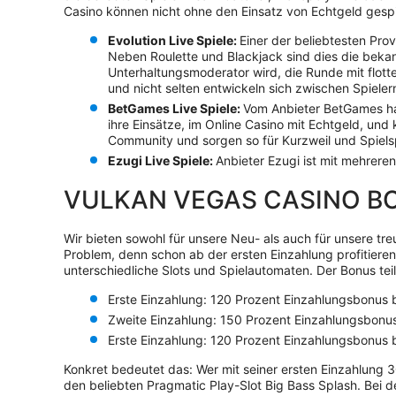
Casino können nicht ohne den Einsatz von Echtgeld gespi
Evolution Live Spiele:
Einer der beliebtesten Prov
Neben Roulette und Blackjack sind dies die beka
Unterhaltungsmoderator wird, die Runde mit flot
und nicht selten entwickeln sich zwischen Spieler
BetGames Live Spiele:
Vom Anbieter BetGames hab
ihre Einsätze, im Online Casino mit Echtgeld, un
Community und sorgen so für Kurzweil und Spiel
Ezugi Live Spiele:
Anbieter Ezugi ist mit mehrere
VULKAN VEGAS CASINO B
Wir bieten sowohl für unsere Neu- als auch für unsere t
Problem, denn schon ab der ersten Einzahlung profitiere
unterschiedliche Slots und Spielautomaten. Der Bonus teilt 
Erste Einzahlung: 120 Prozent Einzahlungsbonus b
Zweite Einzahlung: 150 Prozent Einzahlungsbonus 
Erste Einzahlung: 120 Prozent Einzahlungsbonus bi
Konkret bedeutet das: Wer mit seiner ersten Einzahlung 
den beliebten Pragmatic Play-Slot Big Bass Splash. Bei 