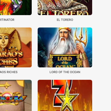
UITINATOR
EL TORERO
AOS RICHES
LORD OF THE OCEAN