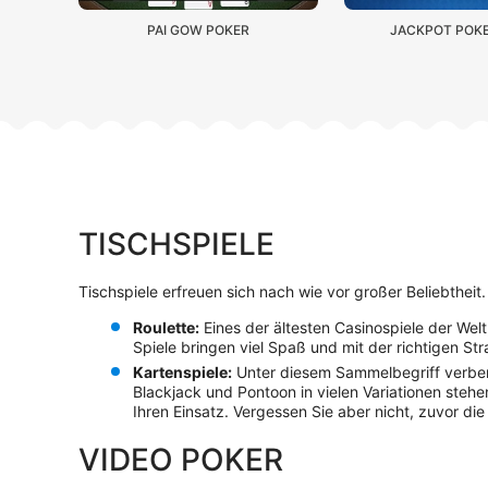
PAI GOW POKER
JACKPOT POKE
TISCHSPIELE
Tischspiele erfreuen sich nach wie vor großer Beliebthei
Roulette:
Eines der ältesten Casinospiele der Welt
Spiele bringen viel Spaß und mit der richtigen St
Kartenspiele:
Unter diesem Sammelbegriff verberge
Blackjack und Pontoon in vielen Variationen steh
Ihren Einsatz. Vergessen Sie aber nicht, zuvor di
VIDEO POKER