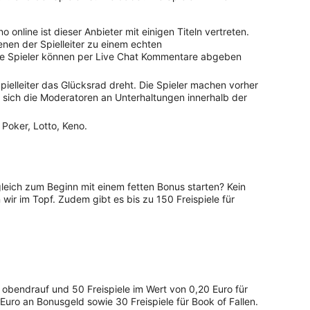
 online ist dieser Anbieter mit einigen Titeln vertreten.
nen der Spielleiter zu einem echten
Die Spieler können per Live Chat Kommentare abgeben
ielleiter das Glücksrad dreht. Die Spieler machen vorher
n sich die Moderatoren an Unterhaltungen innerhalb der
 Poker, Lotto, Keno.
leich zum Beginn mit einem fetten Bonus starten? Kein
ir im Topf. Zudem gibt es bis zu 150 Freispiele für
 obendrauf und 50 Freispiele im Wert von 0,20 Euro für
uro an Bonusgeld sowie 30 Freispiele für Book of Fallen.