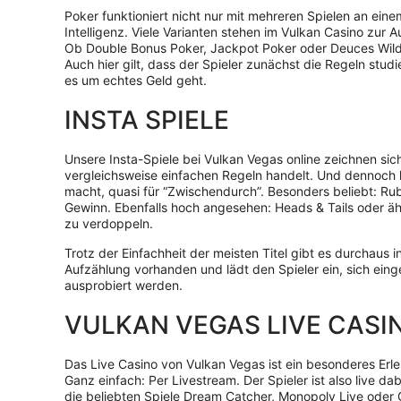
Poker funktioniert nicht nur mit mehreren Spielen an e
Intelligenz. Viele Varianten stehen im Vulkan Casino zur 
Ob Double Bonus Poker, Jackpot Poker oder Deuces Wild
Auch hier gilt, dass der Spieler zunächst die Regeln stud
es um echtes Geld geht.
INSTA SPIELE
Unsere Insta-Spiele bei Vulkan Vegas online zeichnen sic
vergleichsweise einfachen Regeln handelt. Und dennoch k
macht, quasi für “Zwischendurch”. Besonders beliebt: Ru
Gewinn. Ebenfalls hoch angesehen: Heads & Tails oder äh
zu verdoppeln.
Trotz der Einfachheit der meisten Titel gibt es durchaus 
Aufzählung vorhanden und lädt den Spieler ein, sich eing
ausprobiert werden.
VULKAN VEGAS LIVE CASIN
Das Live Casino von Vulkan Vegas ist ein besonderes Erle
Ganz einfach: Per Livestream. Der Spieler ist also live da
die beliebten Spiele Dream Catcher, Monopoly Live oder Cr