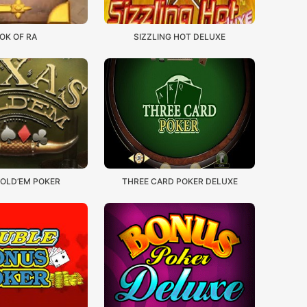
OK OF RA
SIZZLING HOT DELUXE
OLD’EM POKER
THREE CARD POKER DELUXE