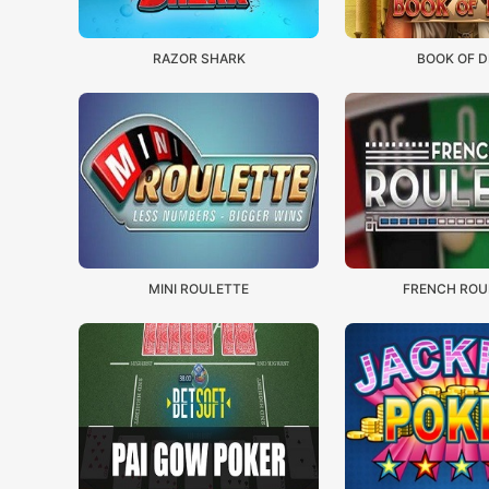
RAZOR SHARK
BOOK OF 
MINI ROULETTE
FRENCH ROU