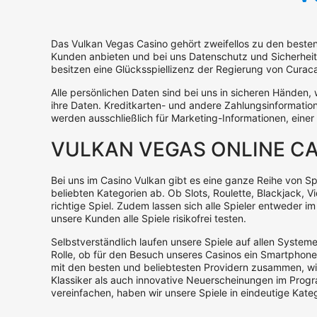
Das Vulkan Vegas Casino gehört zweifellos zu den besten 
Kunden anbieten und bei uns Datenschutz und Sicherheit
besitzen eine Glücksspiellizenz der Regierung von Curac
Alle persönlichen Daten sind bei uns in sicheren Händen,
ihre Daten. Kreditkarten- und andere Zahlungsinformatio
werden ausschließlich für Marketing-Informationen, ein
VULKAN VEGAS ONLINE CA
Bei uns im Casino Vulkan gibt es eine ganze Reihe von Spi
beliebten Kategorien ab. Ob Slots, Roulette, Blackjack, V
richtige Spiel. Zudem lassen sich alle Spieler entweder 
unsere Kunden alle Spiele risikofrei testen.
Selbstverständlich laufen unsere Spiele auf allen System
Rolle, ob für den Besuch unseres Casinos ein Smartphone
mit den besten und beliebtesten Providern zusammen, wi
Klassiker als auch innovative Neuerscheinungen im Prog
vereinfachen, haben wir unsere Spiele in eindeutige Katego