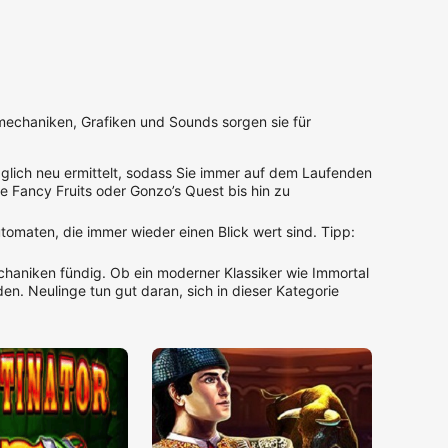
lmechaniken, Grafiken und Sounds sorgen sie für
d täglich neu ermittelt, sodass Sie immer auf dem Laufenden
ie Fancy Fruits oder Gonzo’s Quest bis hin zu
omaten, die immer wieder einen Blick wert sind. Tipp:
chaniken fündig. Ob ein moderner Klassiker wie Immortal
n. Neulinge tun gut daran, sich in dieser Kategorie