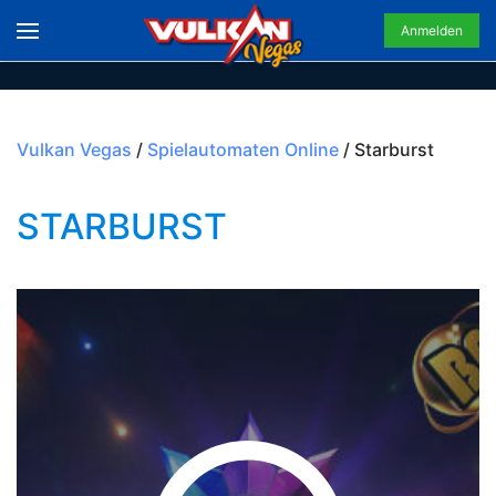
Anmelden
Vulkan Vegas
/
Spielautomaten Online
/
Starburst
STARBURST