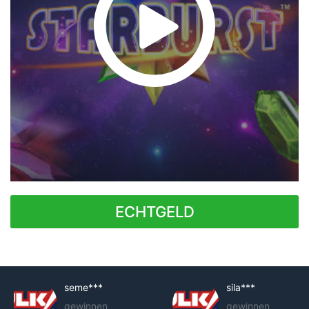
ECHTGELD
seme***
sila***
gewinnen
gewinnen