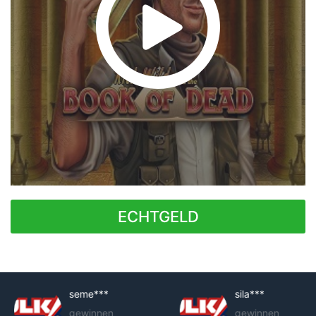
ECHTGELD
seme***
sila***
gewinnen
gewinnen