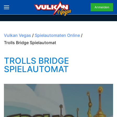
Anmelden
Vulkan Vegas
/
Spielautomaten Online
/
Trolls Bridge Spielautomat
TROLLS BRIDGE
SPIELAUTOMAT