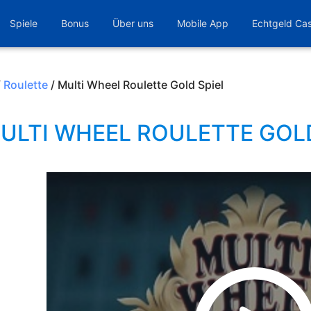
Spiele
Bonus
Über uns
Mobile App
Echtgeld Cas
/
Roulette
/
Multi Wheel Roulette Gold Spiel
ULTI WHEEL ROULETTE GOLD