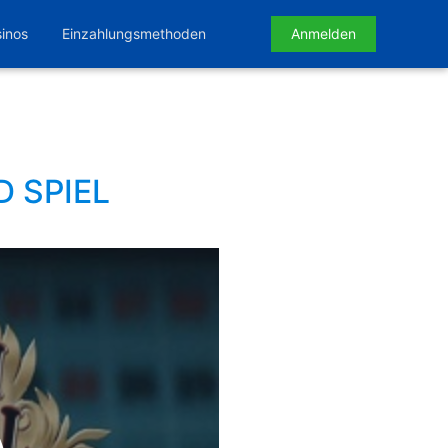
inos
Einzahlungsmethoden
Anmelden
 SPIEL