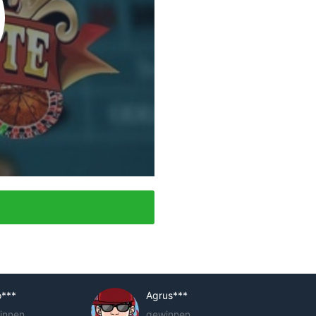
Agrus***
Man*
n
gewinnen
gewi